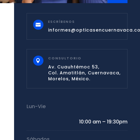
ESCRÍBENOS

informes@opticasencuernavaca.c
CONSULTORIO

Av. Cuauhtémoc 53,
Col. Amatitlán, Cuernavaca,
Morelos, México.
Lun-Vie
10:00 am – 19:30pm
Sábados