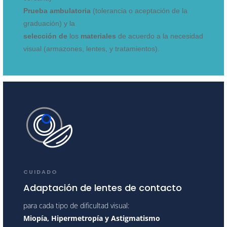
Prueba
ambulatoria
(tolerancia o aceptación de la
graduación) y la
selección de
los
materiales
de acuerdo a la necesidad
visual (armazones, lentes, y tratamientos).
CUIDADO
Adaptación de lentes de contacto
para cada tipo de dificultad visual:
Miopía, Hipermetropía y Astigmatismo